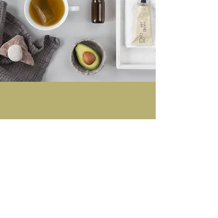
Seit über 20 Jahren eine
wundervolle
Wohlfühloase im Herzen
von Magden